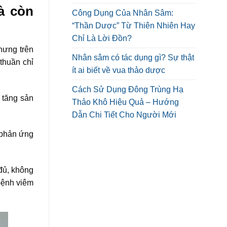
à còn
Công Dụng Của Nhân Sâm:
“Thần Dược” Từ Thiên Nhiên Hay
Chỉ Là Lời Đồn?
hưng trên
Nhân sâm có tác dụng gì? Sự thật
thuần chỉ
ít ai biết về vua thảo dược
Cách Sử Dụng Đông Trùng Hạ
 tăng sản
Thảo Khô Hiệu Quả – Hướng
Dẫn Chi Tiết Cho Người Mới
ế phản ứng
đủ, không
bệnh viêm