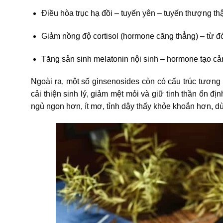
Điều hòa trục hạ đồi – tuyến yên – tuyến thượng th
Giảm nồng độ cortisol (hormone căng thẳng) – từ đ
Tăng sản sinh melatonin nội sinh – hormone tạo cả
Ngoài ra, một số ginsenosides còn có cấu trúc tương 
cải thiện sinh lý, giảm mệt mỏi và giữ tinh thần ổn 
ngủ ngon hơn, ít mơ, tỉnh dậy thấy khỏe khoắn hơn, dù