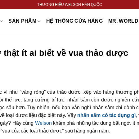
THƯƠNG HIỆU WELSON HÀN QUỐC
SẢN PHẨM
HỆ THỐNG CỬA HÀNG
MR. WORLD 
thật ít ai biết về vua thảo dược
 ví như “vàng ròng” của thảo dược, xếp vào hàng thượng p
 thể lực, tăng cường trí lực, nhân sâm còn được nghiên cứu
học sâu hơn. Tuy nhiên, nếu bạn vẫn nghĩ nhân sâm chỉ dành 
về loại dược liệu đặc biệt này. Vậy
nhân sâm có tác dụng gì
,
 ngày? Hãy cùng
Welson
khám phá những tác dụng bất ngờ, ít n
“vua của các loại thảo dược” sau hàng ngàn năm.