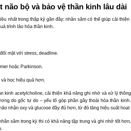
 não bộ và bảo vệ thần kinh lâu dài
ều nhất trong thập kỷ gần đây: nhân sâm có thể giúp cải thiện
uá trình lão hóa thần kinh.
đối mặt với stress, deadline.
eimer hoặc Parkinson.
g và học hiệu quả hơn.
 kinh acetylcholine, cải thiện khả năng ghi nhớ và xử lý thông
hương do gốc tự do – yếu tố góp phần gây thoái hóa thần kinh.
não nhận oxy và glucose đầy đủ hơn, từ đó tăng hiệu suất hoạt
ân sâm trong kỳ thi có khả năng tập trung và ghi nhớ tốt hơn,
n.