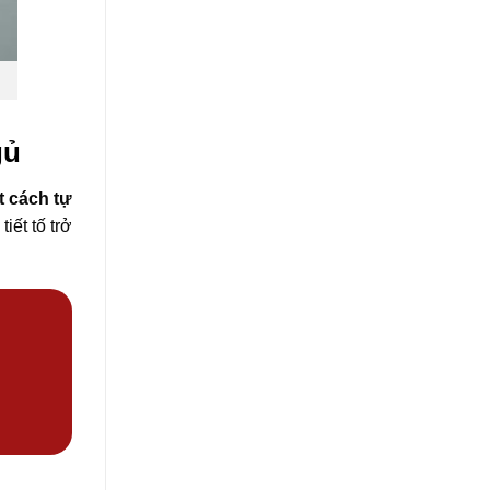
gủ
t cách tự
iết tố trở