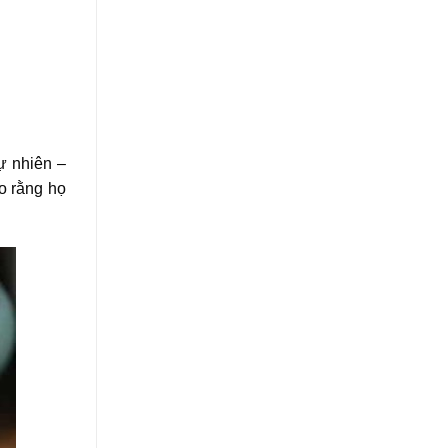
ự nhiên –
o rằng họ