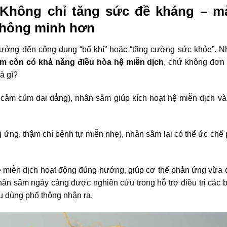
 Không chỉ tăng sức đề kháng – m
 thông minh hơn
tưởng đến công dụng “bổ khí” hoặc “tăng cường sức khỏe”. N
m còn có khả năng điều hòa hệ miễn dịch
, chứ không đơn 
à gì?
 cảm cúm dai dẳng), nhân sâm giúp kích hoạt hệ miễn dịch và
dị ứng, thậm chí bệnh tự miễn nhẹ), nhân sâm lại có thể ức ch
ệ miễn dịch hoạt động đúng hướng, giúp cơ thể phản ứng vừa 
hân sâm ngày càng được nghiên cứu trong hỗ trợ điều trị các 
êu dùng phổ thông nhận ra.