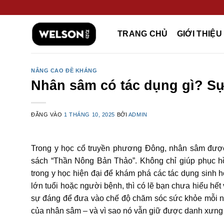
Bỏ
qua
nội
TRANG CHỦ
GIỚI THIỆU
dung
NÂNG CAO ĐỀ KHÁNG
Nhân sâm có tác dụng gì? Sự 
ĐĂNG VÀO
1 THÁNG 10, 2025
BỞI
ADMIN
Trong y học cổ truyền phương Đông, nhân sâm được
sách “Thần Nông Bản Thảo”. Không chỉ giúp phục hồi
trong y học hiện đại để khám phá các tác dụng sinh 
lớn tuổi hoặc người bệnh, thì có lẽ bạn chưa hiểu hết 
sự đáng để đưa vào chế độ chăm sóc sức khỏe mỗi
của nhân sâm – và vì sao nó vẫn giữ được danh xưng 