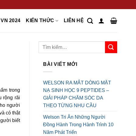
VN 2024
KIẾN THỨC
LIÊN HỆ
BÀI VIẾT MỚI
WELSON RA MẮT DÒNG MẶT
hẩm trong
NẠ SINH HỌC 9 PEPTIDES –
 rộng rãi
GIẢI PHÁP CHĂM SÓC DA
cho người
THEO TỪNG NHU CẦU
 và có thật
Welson Tri Ân Những Người
gười biết
Đồng Hành Trong Hành Trình 10
Năm Phát Triển