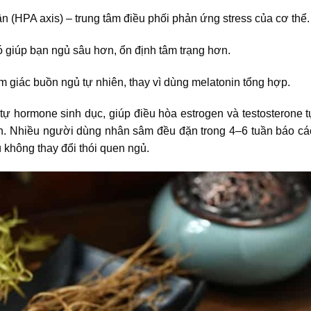
ận (HPA axis) – trung tâm điều phối phản ứng stress của cơ thể.
ó giúp bạn ngủ sâu hơn, ổn định tâm trạng hơn.
m giác buồn ngủ tự nhiên, thay vì dùng melatonin tổng hợp.
tự hormone sinh dục, giúp điều hòa estrogen và testosterone t
định. Nhiều người dùng nhân sâm đều đặn trong 4–6 tuần báo cá
 không thay đổi thói quen ngủ.