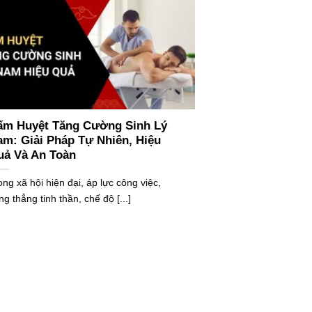
ấm Huyệt Tăng Cường Sinh Lý
m: Giải Pháp Tự Nhiên, Hiệu
uả Và An Toàn
ong xã hội hiện đại, áp lực công việc,
ng thẳng tinh thần, chế độ [...]