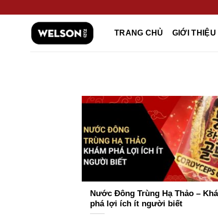
Bỏ
qua
nội
TRANG CHỦ
GIỚI THIỆU
dung
Nước Đông Trùng Hạ Thảo – Kh
phá lợi ích ít người biết