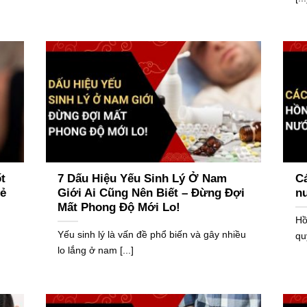
t
7 Dấu Hiệu Yếu Sinh Lý Ở Nam
C
oẻ
Giới Ai Cũng Nên Biết – Đừng Đợi
n
Mất Phong Độ Mới Lo!
Hồ
Yếu sinh lý là vấn đề phổ biến và gây nhiều
qu
lo lắng ở nam [...]