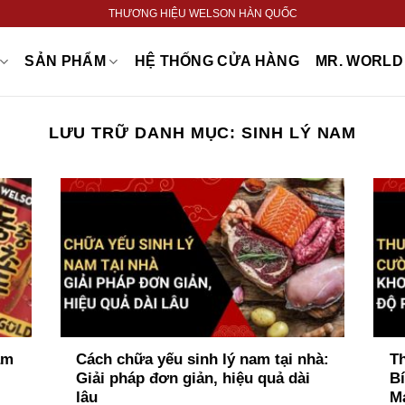
THƯƠNG HIỆU WELSON HÀN QUỐC
SẢN PHẨM
HỆ THỐNG CỬA HÀNG
MR. WORLD 
LƯU TRỮ DANH MỤC:
SINH LÝ NAM
ám
Cách chữa yếu sinh lý nam tại nhà:
T
Giải pháp đơn giản, hiệu quả dài
B
lâu
M