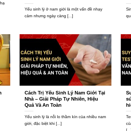
 hạ
Yếu sinh lý ở nam giới là một vấn đề nhạy
Si
cảm nhưng ngày càng [...]
qu
h
Cách Trị Yếu Sinh Lý Nam Giới Tại
Su
Nhà – Giải Pháp Tự Nhiên, Hiệu
sứ
Quả Và An Toàn
hi
Yếu sinh lý là nỗi lo thầm kín của nhiều nam
Te
giới, đặc biệt khi [...]
củ
[...