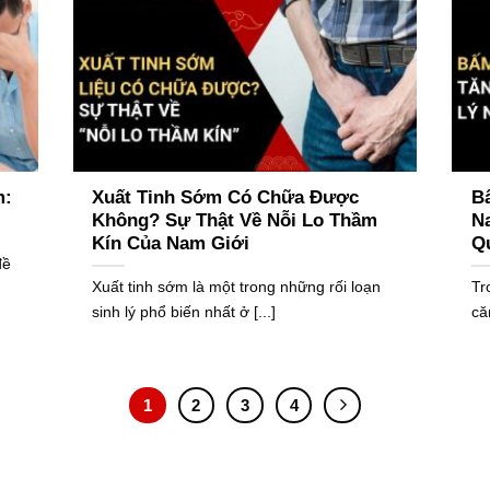
m:
Xuất Tinh Sớm Có Chữa Được
B
Không? Sự Thật Về Nỗi Lo Thầm
Na
Kín Của Nam Giới
Q
đề
Xuất tinh sớm là một trong những rối loạn
Tr
sinh lý phổ biến nhất ở [...]
că
1
2
3
4