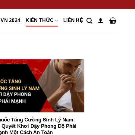
VN 2024
KIẾN THỨC
LIÊN HỆ
huốc Tăng Cường Sinh Lý Nam:
í Quyết Khơi Dậy Phong Độ Phái
ạnh Một Cách An Toàn