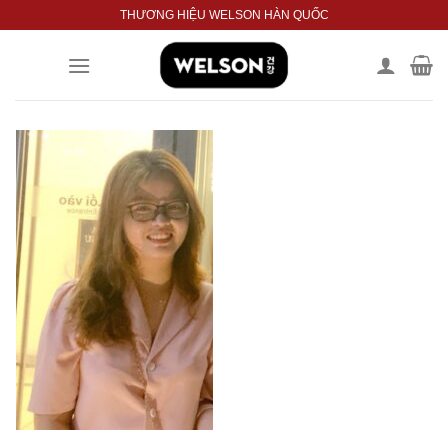
Bỏ
THƯƠNG HIỆU WELSON HÀN QUỐC
qua
nội
dung