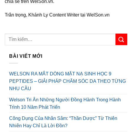
chia sẻ trên WelSon.vn.
Trân trọng, Khánh Ly Content Writer tại WelSon.vn
BÀI VIẾT MỚI
WELSON RA MẮT DÒNG MẶT NẠ SINH HỌC 9
PEPTIDES – GIẢI PHÁP CHĂM SÓC DA THEO TỪNG
NHU CẦU
Welson Tri Ân Những Người Đồng Hành Trong Hành
Trình 10 Năm Phát Triển
Công Dụng Của Nhân Sâm: “Thần Dược” Từ Thiên
Nhiên Hay Chỉ Là Lời Đồn?