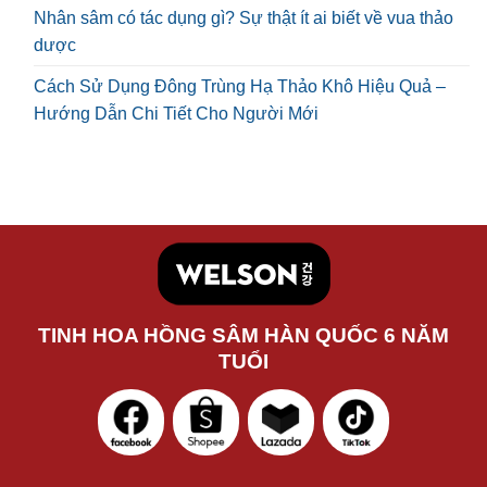
Nhân sâm có tác dụng gì? Sự thật ít ai biết về vua thảo
dược
Cách Sử Dụng Đông Trùng Hạ Thảo Khô Hiệu Quả –
Hướng Dẫn Chi Tiết Cho Người Mới
TINH HOA HỒNG SÂM HÀN QUỐC 6 NĂM
TUỔI