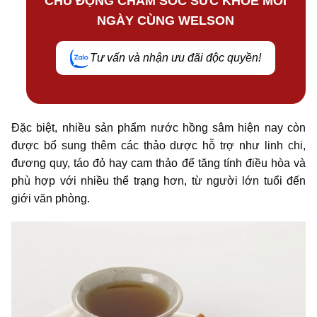
CHỦ ĐỘNG CHĂM SÓC SỨC KHỎE MỖI
NGÀY CÙNG WELSON
Tư vấn và nhận ưu đãi độc quyền!
Đặc biệt, nhiều sản phẩm nước hồng sâm hiện nay còn
được bổ sung thêm các thảo dược hỗ trợ như linh chi,
đương quy, táo đỏ hay cam thảo để tăng tính điều hòa và
phù hợp với nhiều thể trạng hơn, từ người lớn tuổi đến
giới văn phòng.