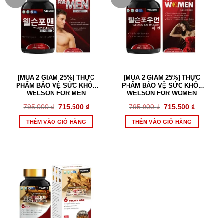
[MUA 2 GIẢM 25%] THỰC
[MUA 2 GIẢM 25%] THỰC
PHẨM BẢO VỆ SỨC KHỎE
PHẨM BẢO VỆ SỨC KHỎE
WELSON FOR MEN
WELSON FOR WOMEN
Giá
Giá
Giá
Giá
795.000
₫
715.500
₫
795.000
₫
715.500
₫
gốc
hiện
gốc
hiện
là:
tại
là:
tại
THÊM VÀO GIỎ HÀNG
THÊM VÀO GIỎ HÀNG
795.000 ₫.
là:
795.000 ₫.
là:
715.500 ₫.
715.500