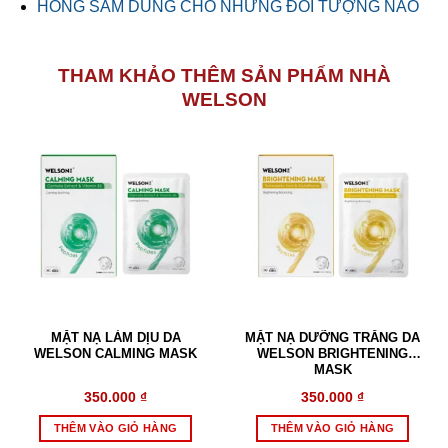
HỒNG SÂM DÙNG CHO NHỮNG ĐỐI TƯỢNG NÀO
THAM KHẢO THÊM SẢN PHẨM NHÀ
WELSON
MẶT NẠ LÀM DỊU DA
MẶT NẠ DƯỠNG TRẮNG DA
WELSON CALMING MASK
WELSON BRIGHTENING
MASK
350.000
₫
350.000
₫
THÊM VÀO GIỎ HÀNG
THÊM VÀO GIỎ HÀNG