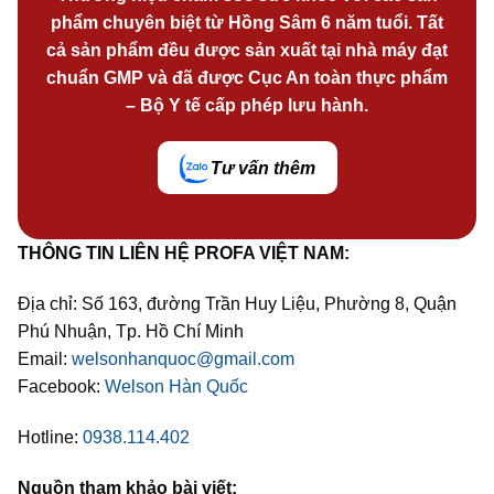
phẩm chuyên biệt từ Hồng Sâm 6 năm tuổi. Tất
cả sản phẩm đều được sản xuất tại nhà máy đạt
chuẩn GMP và đã được Cục An toàn thực phẩm
– Bộ Y tế cấp phép lưu hành.
Tư vấn thêm
THÔNG TIN LIÊN HỆ PROFA VIỆT NAM:
Địa chỉ: Số 163, đường Trần Huy Liệu, Phường 8, Quận
Phú Nhuận, Tp. Hồ Chí Minh
Email:
welsonhanquoc@gmail.com
Facebook:
Welson Hàn Quốc
Hotline:
0938.114.402
Nguồn tham khảo bài viết: