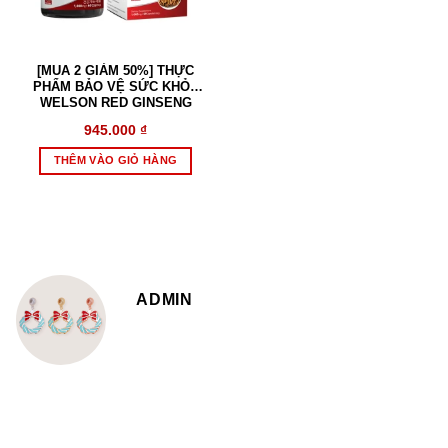
[MUA 2 GIẢM 50%] THỰC
PHẨM BẢO VỆ SỨC KHỎE
WELSON RED GINSENG
945.000
₫
THÊM VÀO GIỎ HÀNG
ADMIN