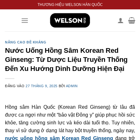
Bỏ
THƯƠNG HIỆU WELSON HÀN QUỐC
qua
nội
dung
NÂNG CAO ĐỀ KHÁNG
Nước Uống Hồng Sâm Korean Red
Ginseng: Từ Dược Liệu Truyền Thống
Đến Xu Hướng Dinh Dưỡng Hiện Đại
ĐĂNG VÀO
27 THÁNG 9, 2025
BỞI
ADMIN
Hồng sâm Hàn Quốc (Korean Red Ginseng) từ lâu đã
được ca ngợi như một “bảo vật Đông y” giúp phục hồi sức
khỏe, tăng cường sinh lực và kéo dài tuổi thọ. Tuy nhiên,
thay vì sử dụng ở dạng lát hay bột truyền thống, ngày nay,
nước uống hồng sâm Korean Red Ginseng
đang trở