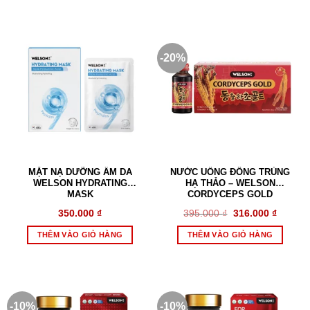
-20%
MẶT NẠ DƯỠNG ẨM DA
NƯỚC UỐNG ĐÔNG TRÙNG
WELSON HYDRATING
HẠ THẢO – WELSON
MASK
CORDYCEPS GOLD
Giá
Giá
350.000
₫
395.000
₫
316.000
₫
gốc
hiện
là:
tại
THÊM VÀO GIỎ HÀNG
THÊM VÀO GIỎ HÀNG
395.000 ₫.
là:
316.000
-10%
-10%