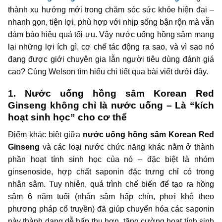
thành xu hướng mới trong chăm sóc sức khỏe hiện đại –
nhanh gọn, tiện lợi, phù hợp với nhịp sống bận rộn mà vẫn
đảm bảo hiệu quả tối ưu. Vậy nước uống hồng sâm mang
lại những lợi ích gì, cơ chế tác động ra sao, và vì sao nó
đang được giới chuyên gia lẫn người tiêu dùng đánh giá
cao? Cùng Welson tìm hiểu chi tiết qua bài viết dưới đây.
1. Nước uống hồng sâm Korean Red
Ginseng không chỉ là nước uống – Là “kích
hoạt sinh học” cho cơ thể
Điểm khác biệt giữa
nước uống hồng sâm Korean Red
Ginseng
và các loại nước chức năng khác nằm ở thành
phần hoạt tính sinh học của nó – đặc biệt là nhóm
ginsenoside, hợp chất saponin đặc trưng chỉ có trong
nhân sâm. Tuy nhiên, quá trình chế biến để tạo ra hồng
sâm 6 năm tuổi (nhân sâm hấp chín, phơi khô theo
phương pháp cổ truyền) đã giúp chuyển hóa các saponin
này thành dạng dễ hấp thụ hơn, tăng cường hoạt tính sinh