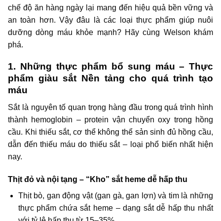
chế độ ăn hàng ngày lại mang đến hiệu quả bền vững và
an toàn hơn. Vậy đâu là các loại thực phẩm giúp nuôi
dưỡng dòng máu khỏe mạnh? Hãy cùng Welson khám
phá.
1. Những thực phẩm bổ sung máu – Thực
phẩm giàu sắt Nền tảng cho quá trình tạo
máu
Sắt là nguyên tố quan trọng hàng đầu trong quá trình hình
thành hemoglobin – protein vận chuyển oxy trong hồng
cầu. Khi thiếu sắt, cơ thể không thể sản sinh đủ hồng cầu,
dẫn đến thiếu máu do thiếu sắt – loại phổ biến nhất hiện
nay.
Thịt đỏ và nội tạng – “Kho” sắt heme dễ hấp thu
Thịt bò, gan động vật (gan gà, gan lợn) và tim là những
thực phẩm chứa sắt heme – dạng sắt dễ hấp thu nhất
với tỷ lệ hấp thu từ 15–35%.