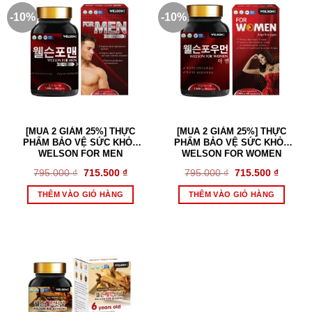
-10%
-10%
[MUA 2 GIẢM 25%] THỰC
[MUA 2 GIẢM 25%] THỰC
PHẨM BẢO VỆ SỨC KHỎE
PHẨM BẢO VỆ SỨC KHỎE
WELSON FOR MEN
WELSON FOR WOMEN
Giá
Giá
Giá
Giá
795.000
₫
715.500
₫
795.000
₫
715.500
₫
gốc
hiện
gốc
hiện
là:
tại
là:
tại
THÊM VÀO GIỎ HÀNG
THÊM VÀO GIỎ HÀNG
795.000 ₫.
là:
795.000 ₫.
là:
715.500 ₫.
715.500