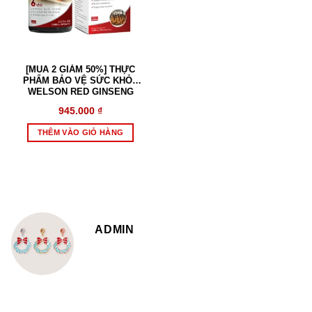
[MUA 2 GIẢM 50%] THỰC
PHẨM BẢO VỆ SỨC KHỎE
WELSON RED GINSENG
945.000
₫
THÊM VÀO GIỎ HÀNG
ADMIN