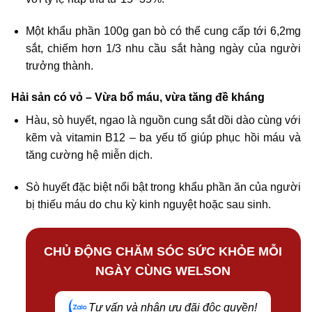
Một khẩu phần 100g gan bò có thể cung cấp tới 6,2mg
sắt, chiếm hơn 1/3 nhu cầu sắt hàng ngày của người
trưởng thành.
Hải sản có vỏ – Vừa bổ máu, vừa tăng đề kháng
Hàu, sò huyết, ngao là nguồn cung sắt dồi dào cùng với
kẽm và vitamin B12 – ba yếu tố giúp phục hồi máu và
tăng cường hệ miễn dịch.
Sò huyết đặc biệt nổi bật trong khẩu phần ăn của người
bị thiếu máu do chu kỳ kinh nguyệt hoặc sau sinh.
CHỦ ĐỘNG CHĂM SÓC SỨC KHỎE MỖI
NGÀY CÙNG WELSON
Tư vấn và nhận ưu đãi độc quyền!