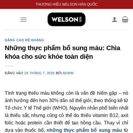
Bỏ
THƯƠNG HIỆU WELSON HÀN QUỐC
qua
nội
dung
NÂNG CAO ĐỀ KHÁNG
Những thực phẩm bổ sung máu: Chìa
khóa cho sức khỏe toàn diện
ĐĂNG VÀO
28 THÁNG 7, 2025
BỞI
ADMIN
Tình trạng thiếu máu không còn là vấn đề hiếm gặp – nó
ảnh hưởng đến hơn 30% dân số thế giới, theo thống kê từ
Tổ chức Y tế Thế giới (WHO). Nguyên nhân phổ biến nhất
là thiếu sắt, nhưng cũng có thể do thiếu vitamin B12, axit
folic hoặc protein cần thiết để tạo hồng cầu. Thay vì chỉ
dựa vào thuốc bổ,
những thực phẩm bổ sung máu
từ