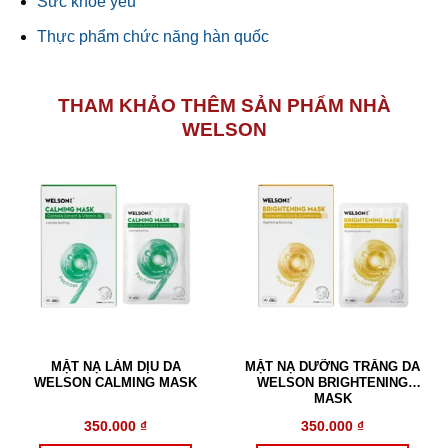
Sức khỏe yếu​
Thực phẩm chức năng hàn quốc
THAM KHẢO THÊM SẢN PHẨM NHÀ
WELSON
MẶT NẠ LÀM DỊU DA
MẶT NẠ DƯỠNG TRẮNG DA
WELSON CALMING MASK
WELSON BRIGHTENING
MASK
350.000
₫
350.000
₫