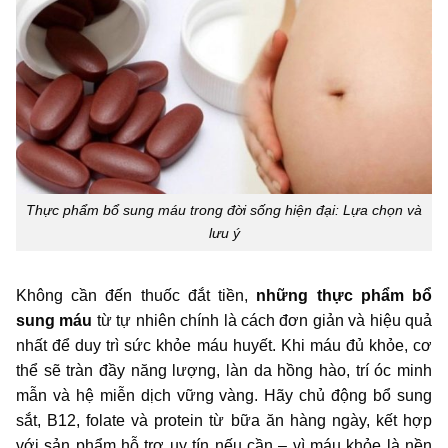
Thực phẩm bổ sung máu trong đời sống hiện đại: Lựa chọn và
lưu ý
Không cần đến thuốc đắt tiền,
những thực phẩm bổ
sung máu
từ tự nhiên chính là cách đơn giản và hiệu quả
nhất để duy trì sức khỏe máu huyết. Khi máu đủ khỏe, cơ
thể sẽ tràn đầy năng lượng, làn da hồng hào, trí óc minh
mẫn và hệ miễn dịch vững vàng. Hãy chủ động bổ sung
sắt, B12, folate và protein từ bữa ăn hàng ngày, kết hợp
với sản phẩm hỗ trợ uy tín nếu cần – vì máu khỏe là nền