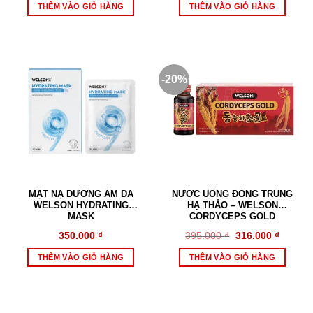
THÊM VÀO GIỎ HÀNG
THÊM VÀO GIỎ HÀNG
-20%
MẶT NẠ DƯỠNG ẨM DA
NƯỚC UỐNG ĐÔNG TRÙNG
WELSON HYDRATING
HẠ THẢO – WELSON
MASK
CORDYCEPS GOLD
Giá
Giá
350.000
₫
395.000
₫
316.000
₫
gốc
hiện
là:
tại
THÊM VÀO GIỎ HÀNG
THÊM VÀO GIỎ HÀNG
395.000 ₫.
là:
316.000