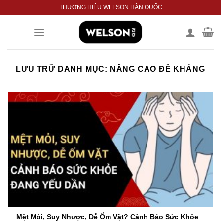
Bỏ
THƯƠNG HIỆU WELSON HÀN QUỐC
qua
nội
dung
LƯU TRỮ DANH MỤC:
NÂNG CAO ĐỀ KHÁNG
Mệt Mỏi, Suy Nhược, Dễ Ốm Vặt? Cảnh Báo Sức Khỏe