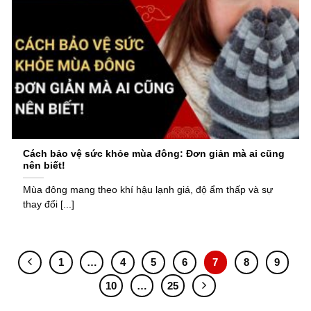
Cách bảo vệ sức khỏe mùa đông: Đơn giản mà ai cũng
nên biết!
Mùa đông mang theo khí hậu lạnh giá, độ ẩm thấp và sự
thay đổi [...]
1
…
4
5
6
7
8
9
10
…
25